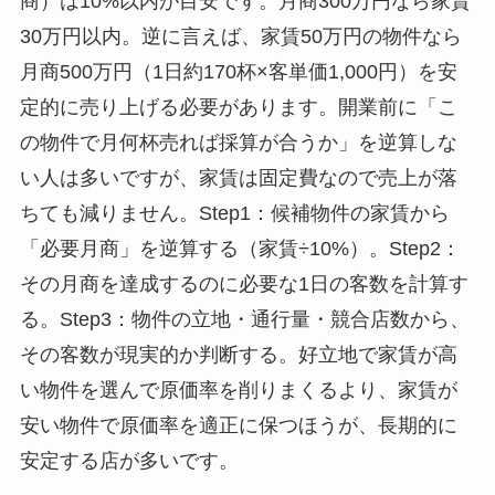
商）は10%以内が目安です。月商300万円なら家賃
30万円以内。逆に言えば、家賃50万円の物件なら
月商500万円（1日約170杯×客単価1,000円）を安
定的に売り上げる必要があります。開業前に「こ
の物件で月何杯売れば採算が合うか」を逆算しな
い人は多いですが、家賃は固定費なので売上が落
ちても減りません。Step1：候補物件の家賃から
「必要月商」を逆算する（家賃÷10%）。Step2：
その月商を達成するのに必要な1日の客数を計算す
る。Step3：物件の立地・通行量・競合店数から、
その客数が現実的か判断する。好立地で家賃が高
い物件を選んで原価率を削りまくるより、家賃が
安い物件で原価率を適正に保つほうが、長期的に
安定する店が多いです。