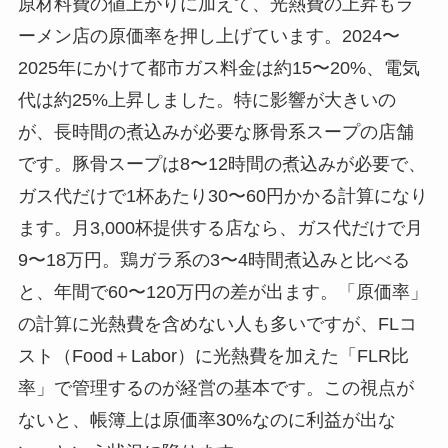
原材料費の値上がりに加えて、光熱費の上昇もラ
ーメン店の原価率を押し上げています。2024〜
2025年にかけて都市ガス料金は約15〜20%、電気
代は約25%上昇しました。特に影響が大きいの
が、長時間の煮込みが必要な豚骨系スープの店舗
です。豚骨スープは8〜12時間の煮込みが必要で、
ガス代だけで1杯あたり30〜60円かかる計算になり
ます。月3,000杯提供する店なら、ガス代だけで月
9〜18万円。鶏ガラ系の3〜4時間煮込みと比べる
と、年間で60〜120万円の差が出ます。「原価率」
の計算に光熱費を含めない人も多いですが、FLコ
スト（Food＋Labor）に光熱費を加えた「FLR比
率」で管理するのが経営の基本です。この視点が
ないと、帳簿上は原価率30%なのに利益が出な