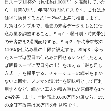
日スープ10杯分（原価約1,000円）を廃棄していた
ら、月間3万円、年間36万円のロスです。これは原
価率に換算すると約1〜2%の上昇に相当します。
対策はシンプルで、過去の来客データをもとに仕
込み量を調整すること。Step1：曜日別・時間帯別
の来客数を2週間記録する。Step2：平均来客数の
110%を仕込み量の上限に設定する。Step3：余っ
たスープは翌日の仕込みに回せるレシピ（たとえ
ば豚骨スープに翌日分の出汁を加える「継ぎ足し
方式」）を採用する。チャーシューの端材をまか
ないに回す、メンマの漬け汁を調味料として再利
用するなど、細かい工夫の積み重ねが原価率を1〜
2%改善します。年間売上3,600万円の店なら、1%
の原価率改善は36万円の利益増です。