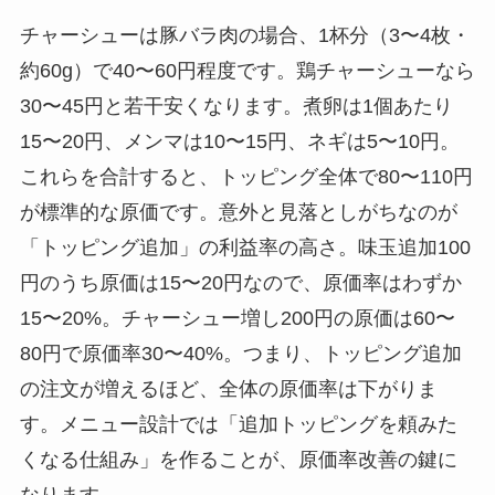
チャーシューは豚バラ肉の場合、1杯分（3〜4枚・
約60g）で40〜60円程度です。鶏チャーシューなら
30〜45円と若干安くなります。煮卵は1個あたり
15〜20円、メンマは10〜15円、ネギは5〜10円。
これらを合計すると、トッピング全体で80〜110円
が標準的な原価です。意外と見落としがちなのが
「トッピング追加」の利益率の高さ。味玉追加100
円のうち原価は15〜20円なので、原価率はわずか
15〜20%。チャーシュー増し200円の原価は60〜
80円で原価率30〜40%。つまり、トッピング追加
の注文が増えるほど、全体の原価率は下がりま
す。メニュー設計では「追加トッピングを頼みた
くなる仕組み」を作ることが、原価率改善の鍵に