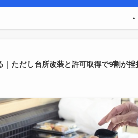
る｜ただし台所改装と許可取得で9割が挫