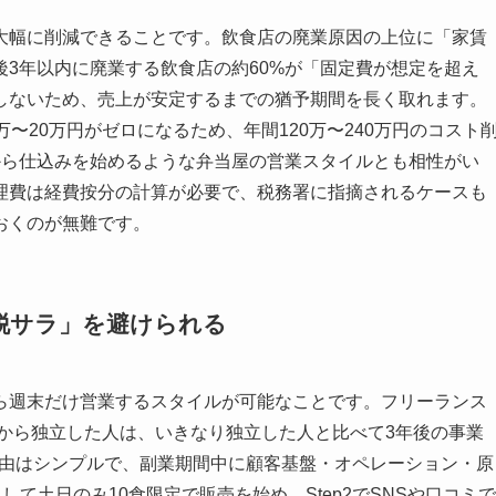
大幅に削減できることです。飲食店の廃業原因の上位に「家賃
3年以内に廃業する飲食店の約60%が「固定費が想定を超え
しないため、売上が安定するまでの猶予期間を長く取れます。
〜20万円がゼロになるため、年間120万〜240万円のコスト
から仕込みを始めるような弁当屋の営業スタイルとも相性がい
理費は経費按分の計算が必要で、税務署に指摘されるケースも
おくのが無難です。
脱サラ」を避けられる
ら週末だけ営業するスタイルが可能なことです。フリーランス
業から独立した人は、いきなり独立した人と比べて3年後の事業
理由はシンプルで、副業期間中に顧客基盤・オペレーション・原
して土日のみ10食限定で販売を始め、Step2でSNSや口コミで