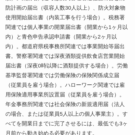
防計画の届出（収容人数30人以上）、防火対象物
使用開始届出書（内装工事を行う場合）。税務署
関連では個人事業の開業届出書（開業から1ヶ月以
内）と青色申告承認申請書（開業から2ヶ月以
内）。都道府県税事務所関連では事業開始等届出
書。警察署関連では深夜酒類提供飲食店営業開始
届出書（深夜0時以降に酒類提供する場合）。労働
基準監督署関連では労働保険の保険関係成立届
（従業員を雇う場合）。ハローワーク関連では雇
用保険適用事業所設置届（従業員を雇う場合）。
年金事務所関連では社会保険の新規適用届（法人
の場合、または従業員5人以上の個人事業主）。す
べてを開業日までに完了させるには、最低でも3ヶ
月前から動き始める必要があります。